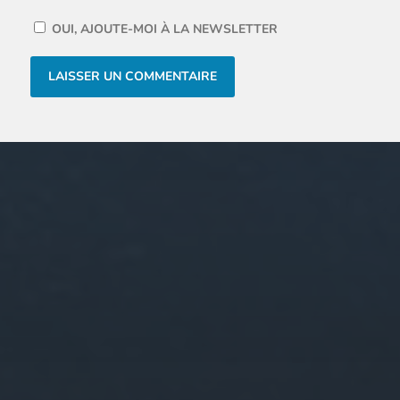
OUI, AJOUTE-MOI À LA NEWSLETTER