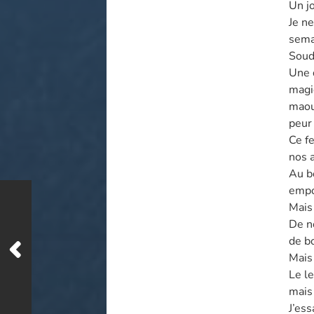
Un j
Je ne
semai
Souda
Une 
magiq
maou
peur
Ce fe
nos 
Au bo
empo
Mais
De no
de bo
Mais
Le le
mais 
J’es