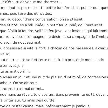
our d’été, tu es venue me chercher…
 me doutais pas que cette petite lumière allait pulser quelque
nes, puis faire des étincelles.
in, au détour d’une conversation, on se plaisait.
des étincelles a rallumée un petit feu oublié, douloureux et
ue. Voilà la foudre, voilà le feu joyeux et insensé qui fait tom
reux, avec son compagnon le désir, et sa compagne de l’ombre
 d’avoir de nouveau mal.
u grossissait si vite, si fort, à chacun de nos messages, à chac
aveux.
ut du train, ce soir et cette nuit-là, il a pris, et je me laissais
rter avec joie.
 tu as mal dormi…
uveau un jour et une nuit de plaisir, d’intimité, de confessions
nheur. On se dit tout.
 encore, tu as mal dormi…
ndemain, au réveil, tu disparais. Sans prévenir, tu es là, devan
à l’intérieur, tu m’as déjà quitté.
saye de rester calme, mais intérieurement je panique.