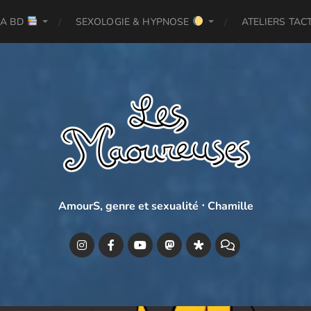
LA BD
SEXOLOGIE & HYPNOSE
ATELIERS TAC
AmourS, genre et sexualité ⋅ Chamille