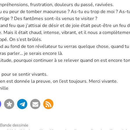
mpréhensions, frustration, douleurs du passé, ravivées.
u eu peur de tomber maoureuse ? As-tu eu trop de moi ? As-t
rtige ? Des fantômes sont-ils venus te visiter ?
and feu que j’attisai de désir et de joie était peut-être un feu 
e. Mais il était chaud, intense, vibrant, et il nous a complèteme
ppé. On s’est brûlés.
d au fond de ton révélateur tu verras quelque chose, quand tu
as parler… je serais encore là.
litude, pourquoi continuer à se relever quand on est encore t
 pour se sentir vivants.
en est donnée la preuve, on l’est toujours. Merci vivante.
ille
Bande dessinée