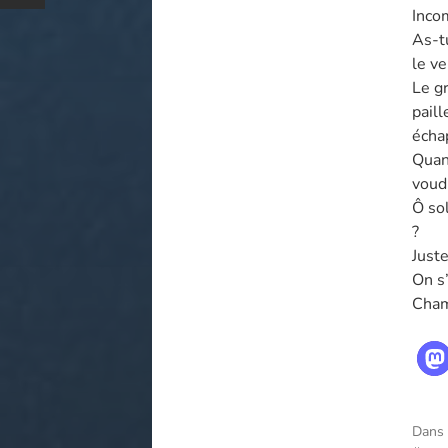
Inco
As-t
le ve
Le gr
paill
écha
Quan
voudr
Ô so
?
Juste
On s’
Cham
Dans