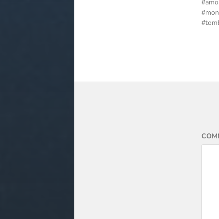
amo
mon
tom
COM